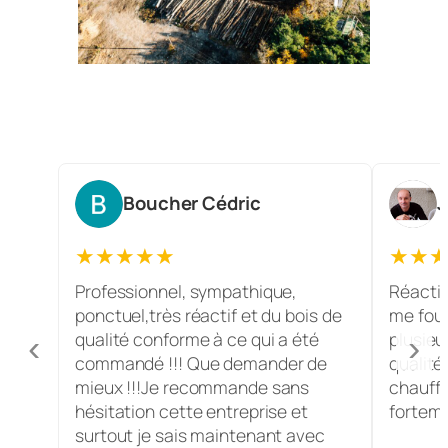
Boucher Cédric
J
★★★★★
★★
Professionnel, sympathique,
Réactif
ponctuel,très réactif et du bois de
me four
qualité conforme à ce qui a été
plusieu
‹
›
commandé !!! Que demander de
qualité
mieux !!!Je recommande sans
chauffa
hésitation cette entreprise et
fortem
surtout je sais maintenant avec