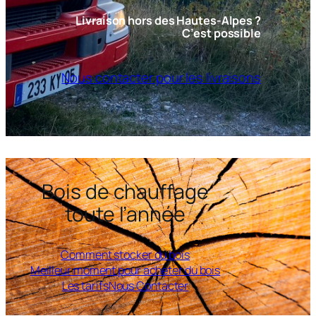
Livraison hors des Hautes-Alpes ?
C’est possible
Nous contacter pour les livraisons
Bois de chauffage
toute l’année
Comment stocker du bois
Meilleur moment pour acheter du bois
Les tarifs
Nous Contacter