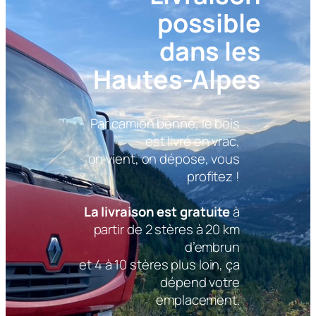
possible
dans les
Hautes-Alpes
Par camion benne, le bois
est livré en vrac,
on vient, on dépose, vous
profitez !
La livraison est gratuite
à
partir de 2 stères à 20 km
d’embrun
et 4 à 10 stères plus loin, ça
dépend votre
emplacement.